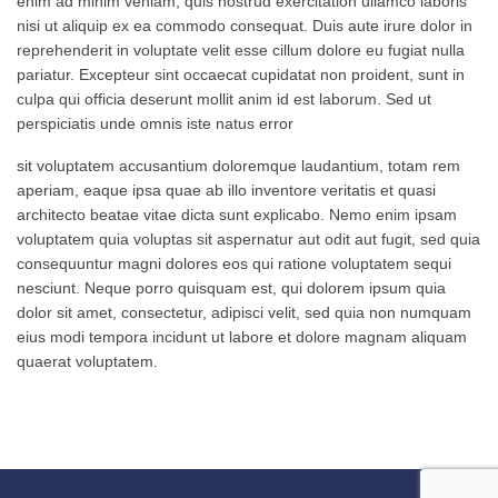
enim ad minim veniam, quis nostrud exercitation ullamco laboris
nisi ut aliquip ex ea commodo consequat. Duis aute irure dolor in
reprehenderit in voluptate velit esse cillum dolore eu fugiat nulla
pariatur. Excepteur sint occaecat cupidatat non proident, sunt in
culpa qui officia deserunt mollit anim id est laborum. Sed ut
perspiciatis unde omnis iste natus error
sit voluptatem accusantium doloremque laudantium, totam rem
aperiam, eaque ipsa quae ab illo inventore veritatis et quasi
architecto beatae vitae dicta sunt explicabo. Nemo enim ipsam
voluptatem quia voluptas sit aspernatur aut odit aut fugit, sed quia
consequuntur magni dolores eos qui ratione voluptatem sequi
nesciunt. Neque porro quisquam est, qui dolorem ipsum quia
dolor sit amet, consectetur, adipisci velit, sed quia non numquam
eius modi tempora incidunt ut labore et dolore magnam aliquam
quaerat voluptatem.